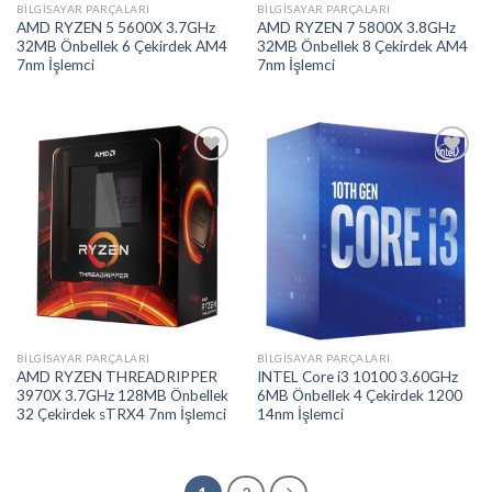
BILGISAYAR PARÇALARI
BILGISAYAR PARÇALARI
AMD RYZEN 5 5600X 3.7GHz
AMD RYZEN 7 5800X 3.8GHz
32MB Önbellek 6 Çekirdek AM4
32MB Önbellek 8 Çekirdek AM4
7nm İşlemci
7nm İşlemci
Add to
Add to
wishlist
wishlist
BILGISAYAR PARÇALARI
BILGISAYAR PARÇALARI
AMD RYZEN THREADRIPPER
INTEL Core i3 10100 3.60GHz
3970X 3.7GHz 128MB Önbellek
6MB Önbellek 4 Çekirdek 1200
32 Çekirdek sTRX4 7nm İşlemci
14nm İşlemci