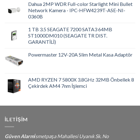
Dahua 2MP WDR Full-color Starlight Mini Bullet
Network Kamera - IPC-HFW4239T-ASE-NI-
0360B
1 TB 3.5 SEAGATE 7200 SATA3 64MB
ST1000DM010 (SEAGATE TR DIST.
GARANTİLİ)
Powermaster 12V-20A Slim Metal Kasa Adaptör
AMD RYZEN 7 5800X 3.8GHz 32MB Önbellek 8
Çekirdek AM4 7nm İşlemci
İLETIŞIM
Güven Alarm
İsmetpaşa Mahallesi Uyanık Sk. No