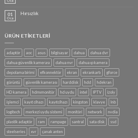
Oca
Hırsızlık
01
Oca
ÜRÜN ETIKETLERI
adaptör
aoc
asus
bilgisayar
dahua
dahua dvr
dahua güvenlik kamerası
dahua nvr
dahua ıp kamera
depolama birimi
efkonnektör
ekran
ekrankartı
gforce
görüntü
güvenlik kamerası
harddisk
hdd
hdekran
HD kamera
hdmımonitör
hd uydu
intel
IPTV
izoly
işlemci
kayıt cihazı
kayıtcihazı
kingston
klavye
lnb
logitech
merkezi uydu sistemi
monitöri
network
nvdia
plastik adaptör
ram
rampage
santral
sata disk
ssd
steelseries
xvr
çanak anten