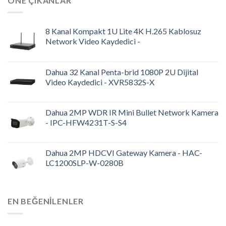
ÖNE ÇIKANLAR
8 Kanal Kompakt 1U Lite 4K H.265 Kablosuz
Network Video Kaydedici -
Dahua 32 Kanal Penta-brid 1080P 2U Dijital
Video Kaydedici - XVR5832S-X
Dahua 2MP WDR IR Mini Bullet Network Kamera
- IPC-HFW4231T-S-S4
Dahua 2MP HDCVI Gateway Kamera - HAC-
LC1200SLP-W-0280B
EN BEĞENILENLER