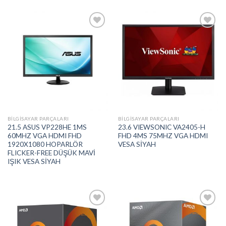
Add to
Add to
wishlist
wishlist
BILGISAYAR PARÇALARI
BILGISAYAR PARÇALARI
21.5 ASUS VP228HE 1MS
23.6 VIEWSONIC VA2405-H
60MHZ VGA HDMI FHD
FHD 4MS 75MHZ VGA HDMI
1920X1080 HOPARLÖR
VESA SİYAH
FLICKER-FREE DÜŞÜK MAVİ
IŞIK VESA SİYAH