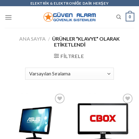
Skip
ELEKTRİK & ELEKTRONİĞE DAİR HERŞEY
to
0
content
ANA SAYFA
/
ÜRÜNLER “KLAVYE” OLARAK
ETIKETLENDI
FILTRELE
Add to
Add to
wishlist
wishlist