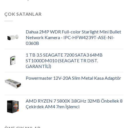
ÇOK SATANLAR
Dahua 2MP WDR Full-color Starlight Mini Bullet
Network Kamera - IPC-HFW4239T-ASE-NI-
0360B
1 TB 3.5 SEAGATE 7200 SATA3 64MB
ST1000DM010 (SEAGATE TR DIST.
GARANTİLİ)
Powermaster 12V-20A Slim Metal Kasa Adaptör
AMD RYZEN 7 5800X 3.8GHz 32MB Önbellek 8
Çekirdek AM4 7nm İşlemci