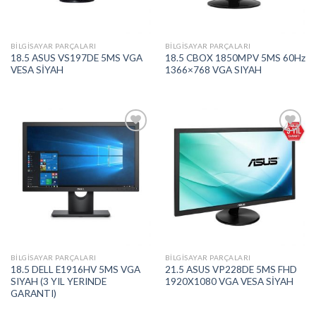
BILGISAYAR PARÇALARI
BILGISAYAR PARÇALARI
18.5 ASUS VS197DE 5MS VGA
18.5 CBOX 1850MPV 5MS 60Hz
VESA SİYAH
1366×768 VGA SIYAH
Add to
Add to
wishlist
wishlist
BILGISAYAR PARÇALARI
BILGISAYAR PARÇALARI
18.5 DELL E1916HV 5MS VGA
21.5 ASUS VP228DE 5MS FHD
SIYAH (3 YIL YERINDE
1920X1080 VGA VESA SİYAH
GARANTI)