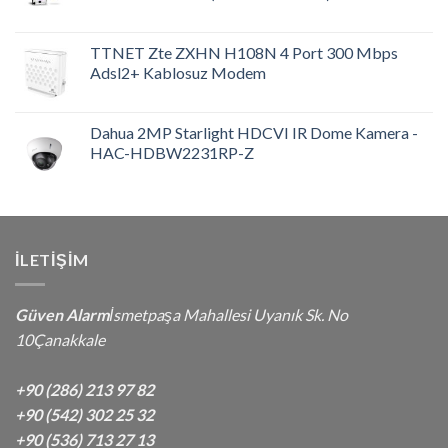
TTNET Zte ZXHN H108N 4 Port 300 Mbps
Adsl2+ Kablosuz Modem
Dahua 2MP Starlight HDCVI IR Dome Kamera -
HAC-HDBW2231RP-Z
İLETIŞIM
Güven Alarm
İsmetpaşa Mahallesi Uyanık Sk. No
10Çanakkale
+90 (286) 213 97 82
+90 (542) 302 25 32
+90 (536) 713 27 13