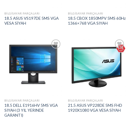
BILGISAYAR PARÇALARI
BILGISAYAR PARÇALARI
18.5 ASUS VS197DE 5MS VGA
18.5 CBOX 1850MPV 5MS 60Hz
VESA SİYAH
1366×768 VGA SIYAH
Add to
Add to
wishlist
wishlist
BILGISAYAR PARÇALARI
BILGISAYAR PARÇALARI
18.5 DELL E1916HV 5MS VGA
21.5 ASUS VP228DE 5MS FHD
SIYAH (3 YIL YERINDE
1920X1080 VGA VESA SİYAH
GARANTI)