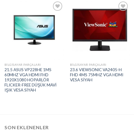
Add to
Add to
wishlist
wishlist
BILGISAYAR PARÇALARI
BILGISAYAR PARÇALARI
21.5 ASUS VP228HE 1MS
23.6 VIEWSONIC VA2405-H
60MHZ VGA HDMI FHD
FHD 4MS 75MHZ VGA HDMI
1920X1080 HOPARLÖR
VESA SİYAH
FLICKER-FREE DÜŞÜK MAVİ
IŞIK VESA SİYAH
SON EKLENENLER