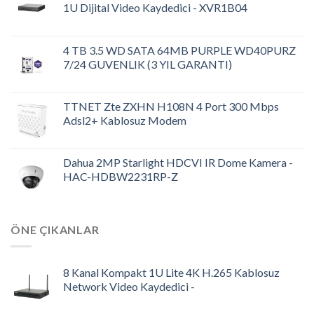
1U Dijital Video Kaydedici - XVR1B04
4 TB 3.5 WD SATA 64MB PURPLE WD40PURZ
7/24 GUVENLIK (3 YIL GARANTI)
TTNET Zte ZXHN H108N 4 Port 300 Mbps
Adsl2+ Kablosuz Modem
Dahua 2MP Starlight HDCVI IR Dome Kamera -
HAC-HDBW2231RP-Z
ÖNE ÇIKANLAR
8 Kanal Kompakt 1U Lite 4K H.265 Kablosuz
Network Video Kaydedici -