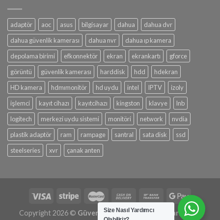
adaptör
aoc
asus
bilgisayar
dahua
dahua dvr
dahua güvenlik kamerası
dahua nvr
dahua ıp kamera
depolama birimi
efkonnektör
ekran
ekrankartı
gforce
görüntü
güvenlik kamerası
harddisk
hdd
hdekran
HD kamera
hdmımonitör
hd uydu
intel
IPTV
izoly
işlemci
kayıt cihazı
kayıtcihazı
kingston
klavye
lnb
logitech
merkezi uydu sistemi
monitöri
network
nvdia
plastik adaptör
ram
rampage
santral
sata disk
ssd
steelseries
xvr
çanak anten
Size Nasıl Yardımcı
Copyright 2026 ©
Güven Alarm Sistemleri | Tasarım: His
Olabiliriz?