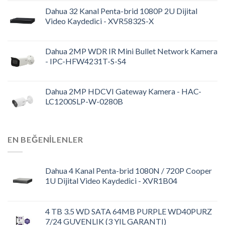
Dahua 32 Kanal Penta-brid 1080P 2U Dijital
Video Kaydedici - XVR5832S-X
Dahua 2MP WDR IR Mini Bullet Network Kamera
- IPC-HFW4231T-S-S4
Dahua 2MP HDCVI Gateway Kamera - HAC-
LC1200SLP-W-0280B
EN BEĞENILENLER
Dahua 4 Kanal Penta-brid 1080N / 720P Cooper
1U Dijital Video Kaydedici - XVR1B04
4 TB 3.5 WD SATA 64MB PURPLE WD40PURZ
7/24 GUVENLIK (3 YIL GARANTI)