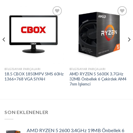
Add to
Add to
wishlist
wishlist
BILGISAYAR PARÇALARI
BILGISAYAR PARÇALARI
18.5 CBOX 1850MPV 5MS 60Hz
AMD RYZEN 5 5600X 3.7GHz
1366×768 VGA SIYAH
32MB Önbellek 6 Çekirdek AM4
7nm İşlemci
SON EKLENENLER
AMD RYZEN 5 2600 3.4GHz 19MB Önbellek 6