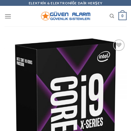
Skip
ELEKTRİK & ELEKTRONİĞE DAİR HERŞEY
to
0
content
Add to
wishlist