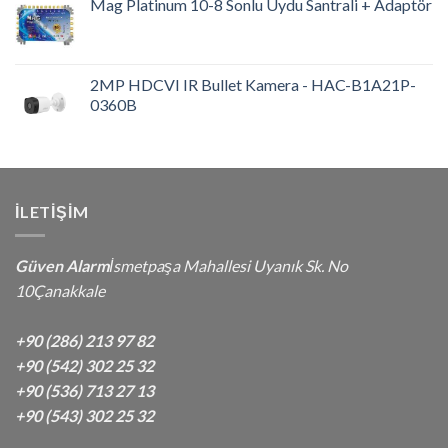
Mag Platinum 10-8 Sonlu Uydu Santrali + Adaptör
2MP HDCVI IR Bullet Kamera - HAC-B1A21P-
0360B
İLETIŞIM
Güven Alarm
İsmetpaşa Mahallesi Uyanık Sk. No
10Çanakkale
+90 (286) 213 97 82
+90 (542) 302 25 32
+90 (536) 713 27 13
+90 (543) 302 25 32