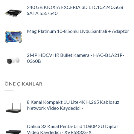
240 GB KIOXIA EXCERIA 3D LTC10Z240GG8
SATA 555/540
Mag Platinum 10-8 Sonlu Uydu Santrali + Adaptör
2MP HDCVI IR Bullet Kamera - HAC-B1A21P-
0360B
ÖNE ÇIKANLAR
8 Kanal Kompakt 1U Lite 4K H.265 Kablosuz
Network Video Kaydedici -
Dahua 32 Kanal Penta-brid 1080P 2U Dijital
Video Kaydedici - XVR5832S-X