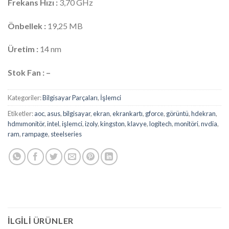
Frekans Hızı :
3,70 GHz
Önbellek :
19,25 MB
Üretim :
14 nm
Stok Fan : –
Kategoriler:
Bilgisayar Parçaları
,
İşlemci
Etiketler:
aoc
,
asus
,
bilgisayar
,
ekran
,
ekrankartı
,
gforce
,
görüntü
,
hdekran
,
hdmımonitör
,
intel
,
işlemci
,
izoly
,
kingston
,
klavye
,
logitech
,
monitöri
,
nvdia
,
ram
,
rampage
,
steelseries
İLGILI ÜRÜNLER