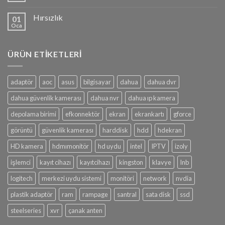
Hırsızlık
01
Oca
ÜRÜN ETIKETLERI
adaptör
aoc
asus
bilgisayar
dahua
dahua dvr
dahua güvenlik kamerası
dahua nvr
dahua ıp kamera
depolama birimi
efkonnektör
ekran
ekrankartı
gforce
görüntü
güvenlik kamerası
harddisk
hdd
hdekran
HD kamera
hdmımonitör
hd uydu
intel
IPTV
izoly
işlemci
kayıt cihazı
kayıtcihazı
kingston
klavye
lnb
logitech
merkezi uydu sistemi
monitöri
network
nvdia
plastik adaptör
ram
rampage
santral
sata disk
ssd
steelseries
xvr
çanak anten