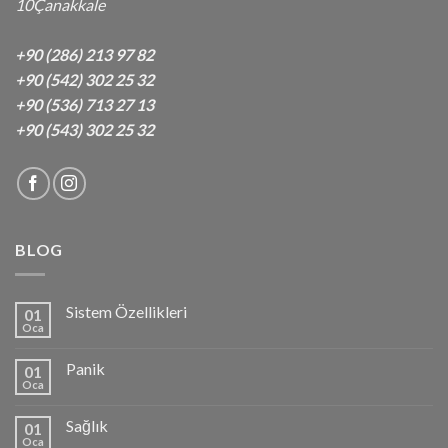
10Çanakkale
+90 (286) 213 97 82
+90 (542) 302 25 32
+90 (536) 713 27 13
+90 (543) 302 25 32
BLOG
Sistem Özellikleri
01
Oca
Panik
01
Oca
Sağlık
01
Oca