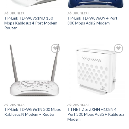
AĞ ÜRÜNLERI
AĞ ÜRÜNLERI
TP-Link TD-W8951ND 150
TP-Link TD-W8960N 4 Port
Mbps Kablosuz 4 Port Modem
300 Mbps Adsl2 Modem
Router
Add to
Add to
wishlist
wishlist
AĞ ÜRÜNLERI
AĞ ÜRÜNLERI
TP-Link TD-W8961N 300 Mbps
TTNET Zte ZXHN H108N 4
Kablosuz N Modem – Router
Port 300 Mbps Adsl2+ Kablosuz
Modem