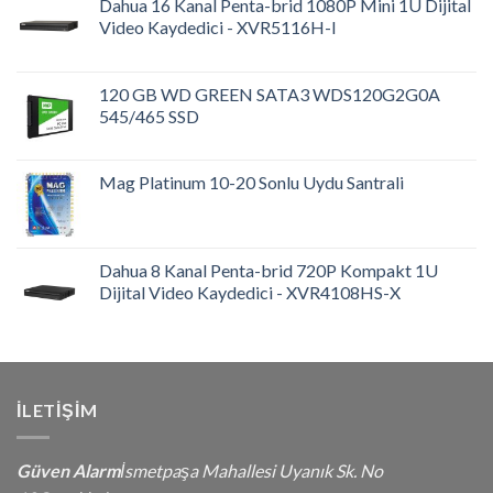
Dahua 16 Kanal Penta-brid 1080P Mini 1U Dijital
Video Kaydedici - XVR5116H-I
120 GB WD GREEN SATA3 WDS120G2G0A
545/465 SSD
Mag Platinum 10-20 Sonlu Uydu Santrali
Dahua 8 Kanal Penta-brid 720P Kompakt 1U
Dijital Video Kaydedici - XVR4108HS-X
İLETIŞIM
Güven Alarm
İsmetpaşa Mahallesi Uyanık Sk. No