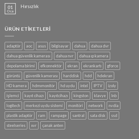
Hırsızlık
01
Oca
ÜRÜN ETIKETLERI
adaptör
aoc
asus
bilgisayar
dahua
dahua dvr
dahua güvenlik kamerası
dahua nvr
dahua ıp kamera
depolama birimi
efkonnektör
ekran
ekrankartı
gforce
görüntü
güvenlik kamerası
harddisk
hdd
hdekran
HD kamera
hdmımonitör
hd uydu
intel
IPTV
izoly
işlemci
kayıt cihazı
kayıtcihazı
kingston
klavye
lnb
logitech
merkezi uydu sistemi
monitöri
network
nvdia
plastik adaptör
ram
rampage
santral
sata disk
ssd
steelseries
xvr
çanak anten