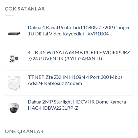
ÇOK SATANLAR
Dahua 4 Kanal Penta-brid 1080N / 720P Cooper
1U Dijital Video Kaydedici - XVR1B04
4 TB 3.5 WD SATA 64MB PURPLE WD40PURZ
7/24 GUVENLIK (3 YIL GARANTI)
TTNET Zte ZXHN H108N 4 Port 300 Mbps
Adsl2+ Kablosuz Modem
Dahua 2MP Starlight HDCVI IR Dome Kamera -
HAC-HDBW2231RP-Z
ÖNE ÇIKANLAR