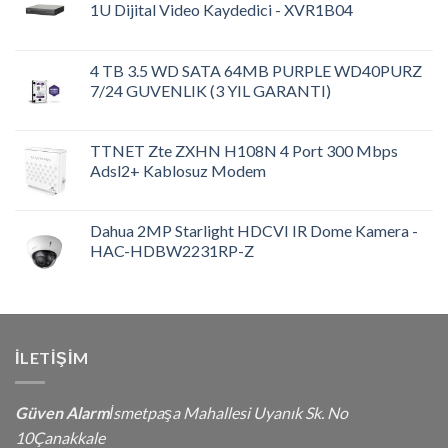
1U Dijital Video Kaydedici - XVR1B04
4 TB 3.5 WD SATA 64MB PURPLE WD40PURZ
7/24 GUVENLIK (3 YIL GARANTI)
TTNET Zte ZXHN H108N 4 Port 300 Mbps
Adsl2+ Kablosuz Modem
Dahua 2MP Starlight HDCVI IR Dome Kamera -
HAC-HDBW2231RP-Z
İLETIŞIM
Güven Alarm
İsmetpaşa Mahallesi Uyanık Sk. No
10Çanakkale