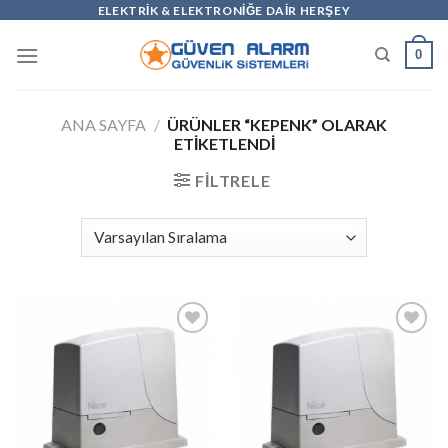
Skip
ELEKTRİK & ELEKTRONİĞE DAİR HERŞEY
to
0
content
ANA SAYFA
/
ÜRÜNLER “KEPENK” OLARAK
ETIKETLENDI
FILTRELE
Add to
Add to
wishlist
wishlist