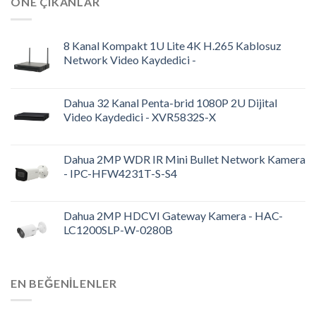
ÖNE ÇIKANLAR
8 Kanal Kompakt 1U Lite 4K H.265 Kablosuz
Network Video Kaydedici -
Dahua 32 Kanal Penta-brid 1080P 2U Dijital
Video Kaydedici - XVR5832S-X
Dahua 2MP WDR IR Mini Bullet Network Kamera
- IPC-HFW4231T-S-S4
Dahua 2MP HDCVI Gateway Kamera - HAC-
LC1200SLP-W-0280B
EN BEĞENILENLER