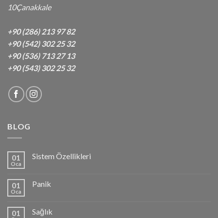
10Çanakkale
+90 (286) 213 97 82
+90 (542) 302 25 32
+90 (536) 713 27 13
+90 (543) 302 25 32
BLOG
Sistem Özellikleri
01
Oca
Panik
01
Oca
Sağlık
01