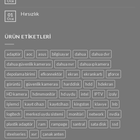
Oca
Hırsızlık
01
Oca
ÜRÜN ETIKETLERI
adaptör
aoc
asus
bilgisayar
dahua
dahua dvr
dahua güvenlik kamerası
dahua nvr
dahua ıp kamera
depolama birimi
efkonnektör
ekran
ekrankartı
gforce
görüntü
güvenlik kamerası
harddisk
hdd
hdekran
HD kamera
hdmımonitör
hd uydu
intel
IPTV
izoly
işlemci
kayıt cihazı
kayıtcihazı
kingston
klavye
lnb
logitech
merkezi uydu sistemi
monitöri
network
nvdia
plastik adaptör
ram
rampage
santral
sata disk
ssd
steelseries
xvr
çanak anten