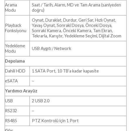
Arama
Saat / Tarih, Alarm, MD ve Tam Arama (saniyeden
Modu
doğru)
Oynat, Duraklat, Durdur, Geri Sar, Hızlı Oynat,
Playback
Yavaş Oynat, Sonraki Dosya, Önceki Dosya,
Fonksiyonu
Sonraki Kamera, Önceki Kamera, Tam Ekran,
Tekrarla, Karıştır, Yedekleme Seçimi, Dijital Zoom
Yedekleme
USB Aygıtı / Network
Modu
Depolama
Dahili HDD
1 SATA Port, 10 TB’a kadar kapasite
eSATA
–
Yardımcı Arayüz
USB
2 USB 2.0
RS232
–
RS485
PTZ Kontrolü için 1 Port
Güç