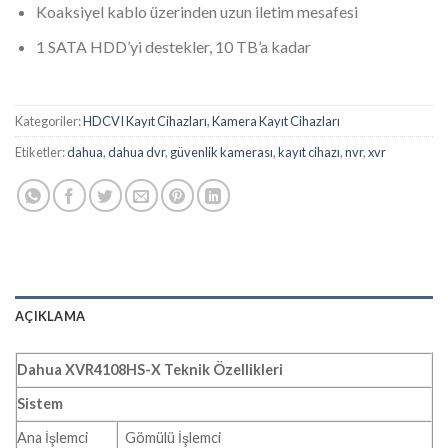
Koaksiyel kablo üzerinden uzun iletim mesafesi
1 SATA HDD’yi destekler, 10 TB’a kadar
Kategoriler:
HDCVI Kayıt Cihazları
,
Kamera Kayıt Cihazları
Etiketler:
dahua
,
dahua dvr
,
güvenlik kamerası
,
kayıt cihazı
,
nvr
,
xvr
AÇIKLAMA
Dahua XVR4108HS-X Teknik Özellikleri
Sistem
Ana İşlemci
Gömülü İşlemci