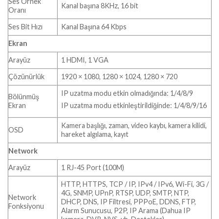
Ses Örnek
Kanal başına 8KHz, 16 bit
Oranı
Ses Bit Hızı
Kanal Başına 64 Kbps
Ekran
Arayüz
1 HDMI, 1 VGA
Çözünürlük
1920 × 1080, 1280 × 1024, 1280 × 720
IP uzatma modu etkin olmadığında: 1/4/8/9
Bölünmüş
Ekran
IP uzatma modu etkinleştirildiğinde: 1/4/8/9/16
Kamera başlığı, zaman, video kaybı, kamera kilidi,
OSD
hareket algılama, kayıt
Network
Arayüz
1 RJ-45 Port (100M)
HTTP, HTTPS, TCP / IP, IPv4 / IPv6, Wi-Fi, 3G /
4G, SNMP, UPnP, RTSP, UDP, SMTP, NTP,
Network
DHCP, DNS, IP Filtresi, PPPoE, DDNS, FTP,
Fonksiyonu
Alarm Sunucusu, P2P, IP Arama (Dahua IP