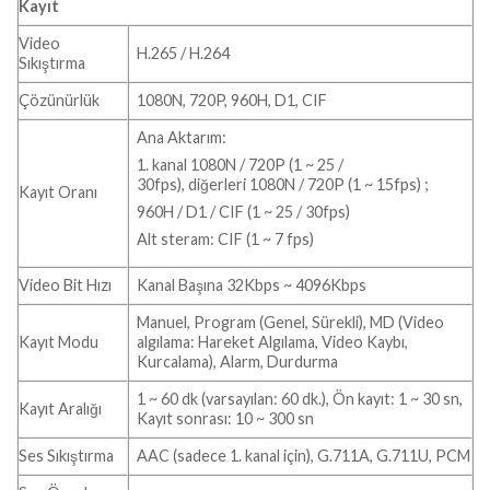
Kayıt
Video
H.265 / H.264
Sıkıştırma
Çözünürlük
1080N, 720P, 960H, D1, CIF
Ana Aktarım:
1. kanal 1080N / 720P (1 ~ 25 /
30fps), diğerleri 1080N / 720P (1 ~ 15fps)
;
Kayıt Oranı
960H / D1 / CIF (1 ~ 25 / 30fps)
Alt steram: CIF (1 ~ 7 fps)
Video Bit Hızı
Kanal Başına 32Kbps ~ 4096Kbps
Manuel, Program (Genel, Sürekli), MD (Video
Kayıt Modu
algılama: Hareket Algılama, Video Kaybı,
Kurcalama), Alarm, Durdurma
1 ~ 60 dk (varsayılan: 60 dk.), Ön kayıt: 1 ~ 30 sn,
Kayıt Aralığı
Kayıt sonrası: 10 ~ 300 sn
Ses Sıkıştırma
AAC (sadece 1. kanal için), G.711A, G.711U, PCM