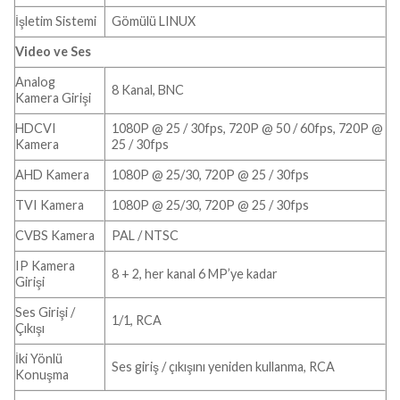
İşletim Sistemi
Gömülü LINUX
Video ve Ses
Analog
8 Kanal, BNC
Kamera Girişi
HDCVI
1080P @ 25 / 30fps, 720P @ 50 / 60fps, 720P @
Kamera
25 / 30fps
AHD Kamera
1080P @ 25/30, 720P @ 25 / 30fps
TVI Kamera
1080P @ 25/30, 720P @ 25 / 30fps
CVBS Kamera
PAL / NTSC
IP Kamera
8 + 2, her kanal 6 MP’ye kadar
Girişi
Ses Girişi /
1/1, RCA
Çıkışı
İki Yönlü
Ses giriş / çıkışını yeniden kullanma, RCA
Konuşma