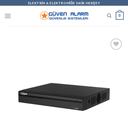
Skip
ELEKTRİK & ELEKTRONİĞE DAİR HERŞEY
to
0
content
Add to
wishlist