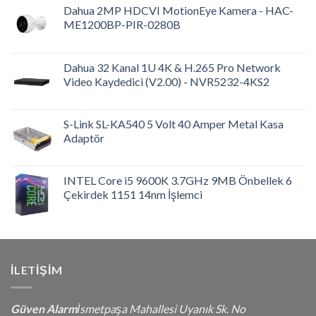
Dahua 2MP HDCVI MotionEye Kamera - HAC-
ME1200BP-PIR-0280B
Dahua 32 Kanal 1U 4K & H.265 Pro Network
Video Kaydedici (V2.00) - NVR5232-4KS2
S-Link SL-KA540 5 Volt 40 Amper Metal Kasa
Adaptör
INTEL Core i5 9600K 3.7GHz 9MB Önbellek 6
Çekirdek 1151 14nm İşlemci
İLETIŞIM
Güven Alarm
İsmetpaşa Mahallesi Uyanık Sk. No