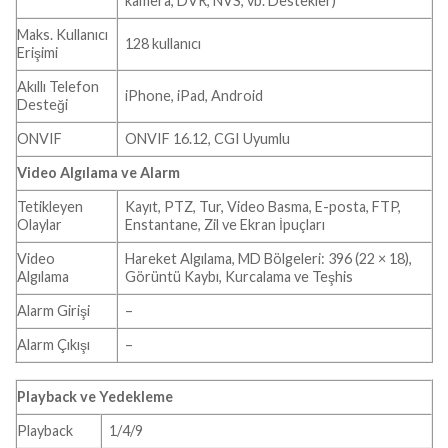
kamera, DVR, NVS, vb. Destekler)
Maks. Kullanıcı
128 kullanıcı
Erişimi
Akıllı Telefon
iPhone, iPad, Android
Desteği
ONVIF
ONVIF 16.12, CGI Uyumlu
Video Algılama ve Alarm
Tetikleyen
Kayıt, PTZ, Tur, Video Basma, E-posta, FTP,
Olaylar
Enstantane, Zil ve Ekran İpuçları
Video
Hareket Algılama, MD Bölgeleri: 396 (22 × 18),
Algılama
Görüntü Kaybı, Kurcalama ve Teşhis
Alarm Girişi
–
Alarm Çıkışı
–
Playback ve Yedekleme
Playback
1/4/9