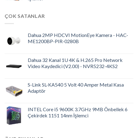
ÇOK SATANLAR
Dahua 2MP HDCVI MotionEye Kamera - HAC-
ME1200BP-PIR-0280B
Dahua 32 Kanal 1U 4K & H.265 Pro Network
Video Kaydedici (V2.00) - NVR5232-4KS2
S-Link SL-KA540 5 Volt 40 Amper Metal Kasa
Adaptör
INTEL Core i5 9600K 3.7GHz 9MB Önbellek 6
Çekirdek 1151 14nm İşlemci