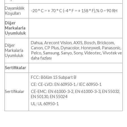
Dayanıklılık
-20 ° C ~ + 70 ° C (-4 ° F ~ + 158 ° F),% 0 ~ 90 RH
Koşulları
Diğer
Markalarla
Uyumluluk
Dahua, Arecont Vision, AXIS, Bosch, Brickcom,
Diğer
Canon, CP Plus, Dynacolor, Honeywell, Panasonic,
Markalarla
Pelco, Samsung, Sanyo, Sony, Videotec, Vivotek ve
Uyumluluk
daha fazlası
Sertifikalar
FCC: Bölüm 15 Subpart B
CE: CE-LVD: EN 60950-1 / IEC 60950-1
Sertifikalar
CE-EMC: EN 61000-3-2, EN 61000-3-3, EN 55032,
EN 50130, EN 55024
UL: UL 60950-1