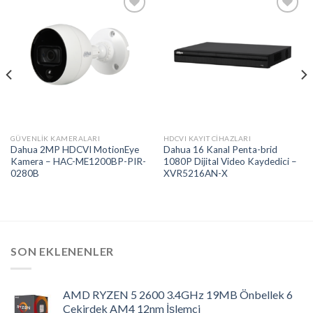
Add to
Add to
wishlist
wishlist
GÜVENLIK KAMERALARI
HDCVI KAYIT CIHAZLARI
Dahua 2MP HDCVI MotionEye
Dahua 16 Kanal Penta-brid
Kamera – HAC-ME1200BP-PIR-
1080P Dijital Video Kaydedici –
0280B
XVR5216AN-X
SON EKLENENLER
AMD RYZEN 5 2600 3.4GHz 19MB Önbellek 6
Çekirdek AM4 12nm İşlemci