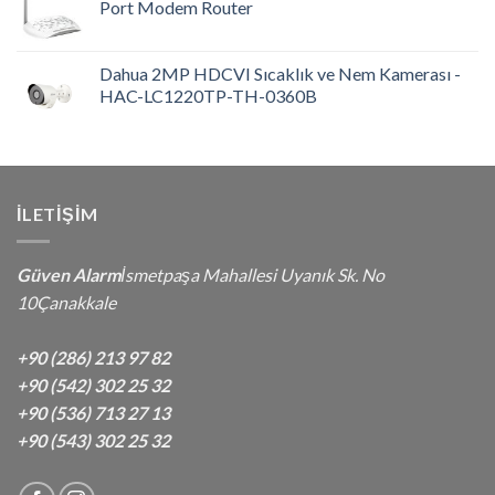
Port Modem Router
Dahua 2MP HDCVI Sıcaklık ve Nem Kamerası -
HAC-LC1220TP-TH-0360B
İLETIŞIM
Güven Alarm
İsmetpaşa Mahallesi Uyanık Sk. No
10Çanakkale
+90 (286) 213 97 82
+90 (542) 302 25 32
+90 (536) 713 27 13
+90 (543) 302 25 32