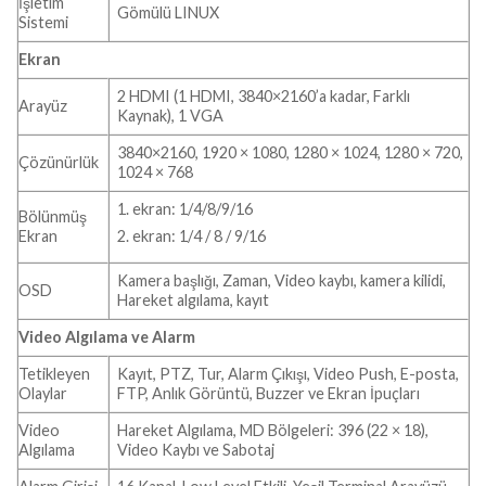
İşletim
Gömülü LINUX
Sistemi
Ekran
2 HDMI (1 HDMI, 3840×2160’a kadar, Farklı
Arayüz
Kaynak), 1 VGA
3840×2160, 1920 × 1080, 1280 × 1024, 1280 × 720,
Çözünürlük
1024 × 768
1. ekran: 1/4/8/9/16
Bölünmüş
Ekran
2. ekran: 1/4 / 8 / 9/16
Kamera başlığı, Zaman, Video kaybı, kamera kilidi,
OSD
Hareket algılama, kayıt
Video Algılama ve Alarm
Tetikleyen
Kayıt, PTZ, Tur, Alarm Çıkışı, Video Push, E-posta,
Olaylar
FTP, Anlık Görüntü, Buzzer ve Ekran İpuçları
Video
Hareket Algılama, MD Bölgeleri: 396 (22 × 18),
Algılama
Video Kaybı ve Sabotaj