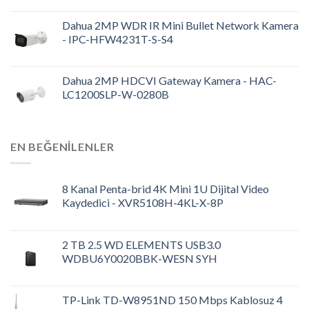
Dahua 2MP WDR IR Mini Bullet Network Kamera
- IPC-HFW4231T-S-S4
Dahua 2MP HDCVI Gateway Kamera - HAC-
LC1200SLP-W-0280B
EN BEĞENILENLER
8 Kanal Penta-brid 4K Mini 1U Dijital Video
Kaydedici - XVR5108H-4KL-X-8P
2 TB 2.5 WD ELEMENTS USB3.0
WDBU6Y0020BBK-WESN SYH
TP-Link TD-W8951ND 150 Mbps Kablosuz 4