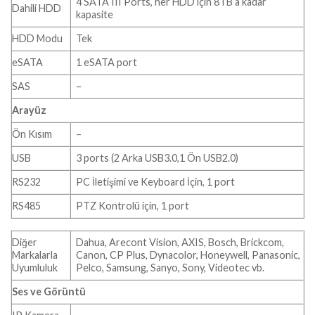
4 SATA III Ports, her HDD için 8TB’a kadar
Dahili HDD
kapasite
HDD Modu
Tek
eSATA
1 eSATA port
SAS
–
Arayüz
Ön Kısım
–
USB
3 ports (2 Arka USB3.0,1 Ön USB2.0)
RS232
PC İletişimi ve Keyboard İçin, 1 port
RS485
PTZ Kontrolü için, 1 port
Diğer
Dahua, Arecont Vision, AXIS, Bosch, Brickcom,
Markalarla
Canon, CP Plus, Dynacolor, Honeywell, Panasonic,
Uyumluluk
Pelco, Samsung, Sanyo, Sony, Videotec vb.
Ses ve Görüntü