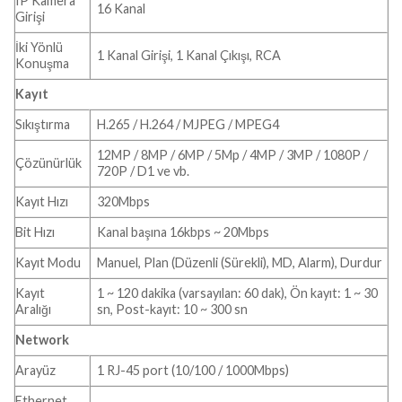
IP Kamera
16 Kanal
Girişi
İki Yönlü
1 Kanal Girişi, 1 Kanal Çıkışı, RCA
Konuşma
Kayıt
Sıkıştırma
H.265 / H.264 / MJPEG / MPEG4
12MP / 8MP / 6MP / 5Mp / 4MP / 3MP / 1080P /
Çözünürlük
720P / D1 ve vb.
Kayıt Hızı
320Mbps
Bit Hızı
Kanal başına 16kbps ~ 20Mbps
Kayıt Modu
Manuel, Plan (Düzenli (Sürekli), MD, Alarm), Durdur
Kayıt
1 ~ 120 dakika (varsayılan: 60 dak), Ön kayıt: 1 ~ 30
Aralığı
sn, Post-kayıt: 10 ~ 300 sn
Network
Arayüz
1 RJ-45 port (10/100 / 1000Mbps)
Ethernet