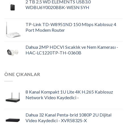
2 TB 2.5 WD ELEMENTS USB3.0
WDBU6Y0020BBK-WESN SYH
TP-Link TD-W8951ND 150 Mbps Kablosuz 4
Port Modem Router
Dahua 2MP HDCVI Sıcaklık ve Nem Kamerası -
HAC-LC1220TP-TH-0360B
ÖNE ÇIKANLAR
8 Kanal Kompakt 1U Lite 4K H.265 Kablosuz
Network Video Kaydedici -
Dahua 32 Kanal Penta-brid 1080P 2U Dijital
Video Kaydedici - XVR5832S-X