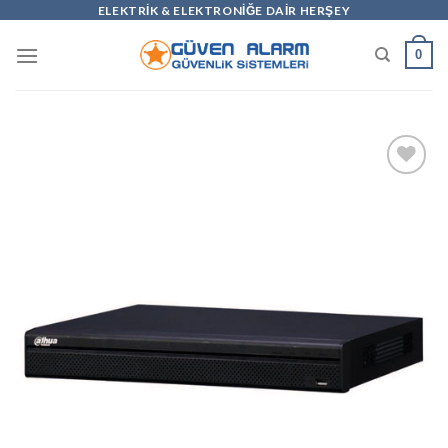
Skip
ELEKTRİK & ELEKTRONİĞE DAİR HERŞEY
to
0
content
Add to
wishlist