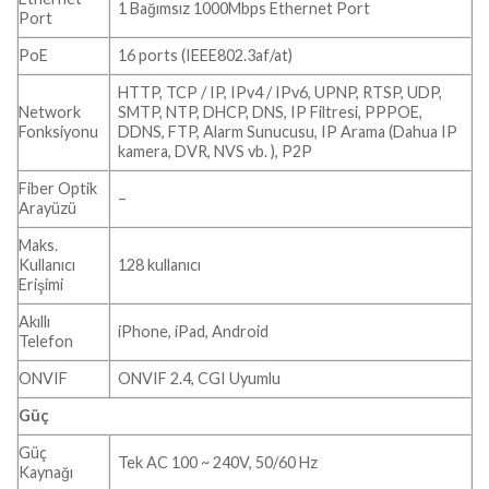
1 Bağımsız 1000Mbps Ethernet Port
Port
PoE
16 ports (IEEE802.3af/at)
HTTP, TCP / IP, IPv4 / IPv6, UPNP, RTSP, UDP,
Network
SMTP, NTP, DHCP, DNS, IP Filtresi, PPPOE,
Fonksiyonu
DDNS, FTP, Alarm Sunucusu, IP Arama (Dahua IP
kamera, DVR, NVS vb. ), P2P
Fiber Optik
–
Arayüzü
Maks.
Kullanıcı
128 kullanıcı
Erişimi
Akıllı
iPhone, iPad, Android
Telefon
ONVIF
ONVIF 2.4, CGI Uyumlu
Güç
Güç
Tek AC 100 ~ 240V, 50/60 Hz
Kaynağı