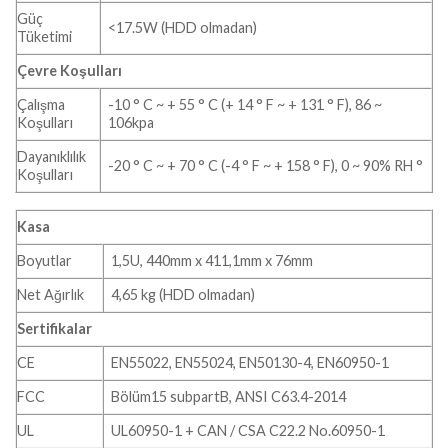
Güç
<17.5W (HDD olmadan)
Tüketimi
Çevre Koşulları
Çalışma
-10 ° C ~ + 55 ° C (+ 14 ° F ~ + 131 ° F), 86 ~
Koşulları
106kpa
Dayanıklılık
-20 ° C ~ + 70 ° C (-4 ° F ~ + 158 ° F), 0 ~ 90% RH °
Koşulları
Kasa
Boyutlar
1,5U, 440mm x 411,1mm x 76mm
Net Ağırlık
4,65 kg (HDD olmadan)
Sertifikalar
CE
EN55022, EN55024, EN50130-4, EN60950-1
FCC
Bölüm15 subpartB, ANSI C63.4-2014
UL
UL60950-1 + CAN / CSA C22.2 No.60950-1