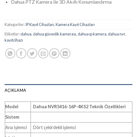
Dahua PTZ Kamera ile 3D Akıllı Konumlandırma
Kategoriler:
IP Kayıt Cihazları
,
Kamera Kayıt Cihazları
Etiketler:
dahua
,
dahua güvenlik kamerası
,
dahua ıp kamera
,
dahua nvr
,
kayıtcihazı
AÇIKLAMA
Model
Dahua NVR5416-16P-4KS2 Teknik Özellikleri
Sistem
Ana İşlemci
Dört çekirdekli işlemci