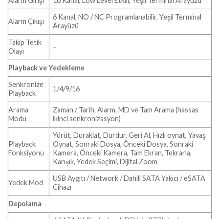
Alarm Girişi
16 Kanal, Low Level Etkili, Yeşil Terminal Arayüzü
6 Kanal, NO / NC Programlanabilir, Yeşil Terminal
Alarm Çıkışı
Arayüzü
Takip Tetik
–
Olayı
Playback ve Yedekleme
Senkronize
1/4/9/16
Playback
Arama
Zaman / Tarih, Alarm, MD ve Tam Arama (hassas
Modu
ikinci senkronizasyon)
Yürüt, Duraklat, Durdur, Geri Al, Hızlı oynat, Yavaş
Playback
Oynat, Sonraki Dosya, Önceki Dosya, Sonraki
Fonksiyonu
Kamera, Önceki Kamera, Tam Ekran, Tekrarla,
Karışık, Yedek Seçimi, Dijital Zoom
USB Aygıtı / Network / Dahili SATA Yakıcı / eSATA
Yedek Mod
Cihazı
Depolama