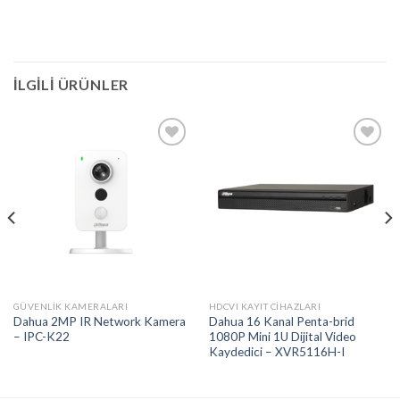
İLGILI ÜRÜNLER
Add to
Add to
wishlist
wishlist
GÜVENLIK KAMERALARI
HDCVI KAYIT CIHAZLARI
Dahua 2MP IR Network Kamera
Dahua 16 Kanal Penta-brid
– IPC-K22
1080P Mini 1U Dijital Video
Kaydedici – XVR5116H-I