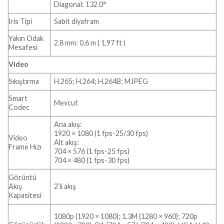
Diagonal: 132.0°
İris Tipi
Sabit diyafram
Yakın Odak
2.8 mm: 0.6 m ( 1.97 ft )
Mesafesi
Video
Sıkıştırma
H.265; H.264; H.264B; MJPEG
Smart
Mevcut
Codec
Ana akış:
1920 × 1080 (1 fps-25/30 fps)
Video
Alt akış:
Frame Hızı
704 × 576 (1 fps-25 fps)
704 × 480 (1 fps-30 fps)
Görüntü
Akış
2’li akış
Kapasitesi
1080p (1920 × 1080); 1.3M (1280 × 960); 720p