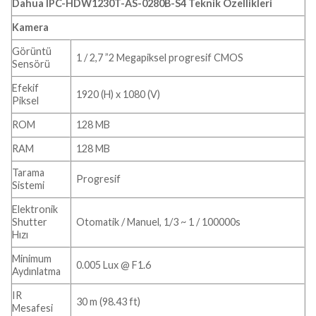
Dahua IPC-HDW1230T-AS-0280B-S4 Teknik Özellikleri
Kamera
Görüntü
1 / 2,7 ”2 Megapiksel progresif CMOS
Sensörü
Efekif
1920 (H) x 1080 (V)
Piksel
ROM
128 MB
RAM
128 MB
Tarama
Progresif
Sistemi
Elektronik
Shutter
Otomatik / Manuel, 1/3 ~ 1 / 100000s
Hızı
Minimum
0.005 Lux @ F1.6
Aydınlatma
IR
30 m (98.43 ft)
Mesafesi