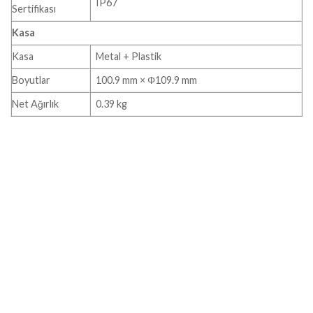
IP67
Sertifikası
Kasa
Kasa
Metal + Plastik
Boyutlar
100.9 mm × Φ109.9 mm
Net Ağırlık
0.39 kg