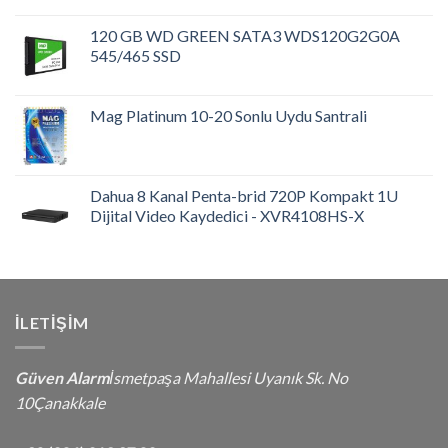
120 GB WD GREEN SATA3 WDS120G2G0A
545/465 SSD
Mag Platinum 10-20 Sonlu Uydu Santrali
Dahua 8 Kanal Penta-brid 720P Kompakt 1U
Dijital Video Kaydedici - XVR4108HS-X
İLETIŞIM
Güven Alarm
İsmetpaşa Mahallesi Uyanık Sk. No
10Çanakkale