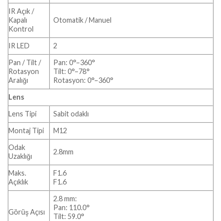
IR Açık /
Kapalı
Otomatik / Manuel
Kontrol
IR LED
2
Pan / Tilt /
Pan: 0°–360°
Rotasyon
Tilt: 0°–78°
Aralığı
Rotasyon: 0°–360°
Lens
Lens Tipi
Sabit odaklı
Montaj Tipi
M12
Odak
2.8mm
Uzaklığı
Maks.
F1.6
Açıklık
F1.6
2.8 mm:
Pan: 110.0°
Görüş Açısı
Tilt: 59.0°