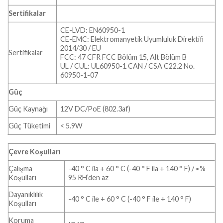
Sertifikalar
CE-LVD: EN60950-1
CE-EMC: Elektromanyetik Uyumluluk Direktifi
2014/30 / EU
Sertifikalar
FCC: 47 CFR FCC Bölüm 15, Alt Bölüm B
UL / CUL: UL60950-1 CAN / CSA C22.2 No.
60950-1-07
Güç
Güç Kaynağı
12V DC/PoE (802.3af)
Güç Tüketimi
< 5.9W
Çevre Koşulları
Çalışma
-40 ° C ila + 60 ° C (-40 ° F ila + 140 ° F) / ≤%
Koşulları
95 RH’den az
Dayanıklılık
-40 ° C ile + 60 ° C (-40 ° F ile + 140 ° F)
Koşulları
Koruma