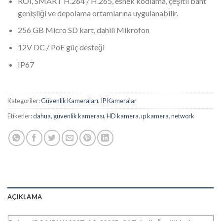
ROI, SMART H.264 / H.265, esnek kodlama, çeşitli bant
genişliği ve depolama ortamlarına uygulanabilir.
256 GB Micro SD kart, dahili Mikrofon
12V DC / PoE güç desteği
IP67
Kategoriler:
Güvenlik Kameraları
,
IP Kameralar
Etiketler:
dahua
,
güvenlik kamerası
,
HD kamera
,
ıp kamera
,
network
AÇIKLAMA