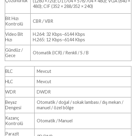
Çözünürlük
(1280 ×720); D1 (704 × 576/704 × 480); VGA (640 ×
480); CIF (352 × 288/352 × 240)
Bit Hızı
CBR / VBR
Kontrolü
Video Bit
H.264: 32 Kbps–6144 Kbps
Hızı
H.265: 12 Kbps–6144 Kbps
Gündüz /
Otomatik (ICR) / Renkli / S / B
Gece
BLC
Mevcut
HLC
Mevcut
WDR
DWDR
Beyaz
Otomatik / doğal / sokak lambası / dış mekan /
Dengesi
manuel / özel bölge
Kazanç
Otomatik / Manuel
Kontrolü
Parazit