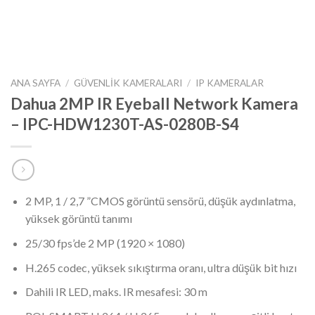
ANA SAYFA
/
GÜVENLIK KAMERALARI
/
IP KAMERALAR
Dahua 2MP IR Eyeball Network Kamera
– IPC-HDW1230T-AS-0280B-S4
2 MP, 1 / 2,7 ”CMOS görüntü sensörü, düşük aydınlatma,
yüksek görüntü tanımı
25/30 fps’de 2 MP (1920 × 1080)
H.265 codec, yüksek sıkıştırma oranı, ultra düşük bit hızı
Dahili IR LED, maks. IR mesafesi: 30 m