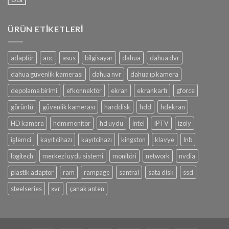
ÜRÜN ETIKETLERI
adaptör
aoc
asus
bilgisayar
dahua
dahua dvr
dahua güvenlik kamerası
dahua nvr
dahua ıp kamera
depolama birimi
efkonnektör
ekran
ekrankartı
gforce
görüntü
güvenlik kamerası
harddisk
hdd
hdekran
HD kamera
hdmımonitör
hd uydu
intel
IPTV
izoly
işlemci
kayıt cihazı
kayıtcihazı
kingston
klavye
lnb
logitech
merkezi uydu sistemi
monitöri
network
nvdia
plastik adaptör
ram
rampage
santral
sata disk
ssd
steelseries
xvr
çanak anten