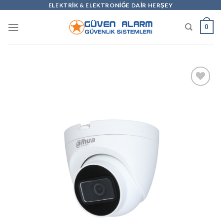
Skip
ELEKTRİK & ELEKTRONİĞE DAİR HERŞEY
to
0
content
Add to
wishlist