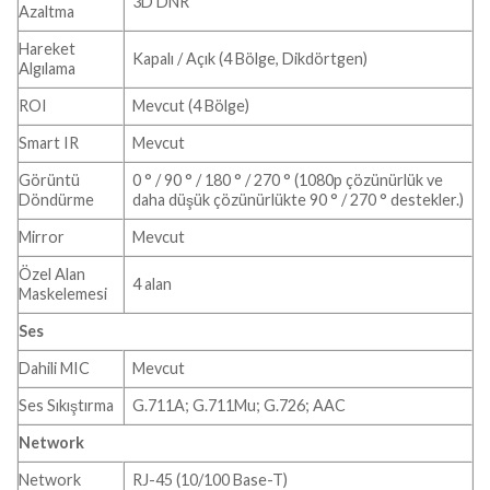
3D DNR
Azaltma
Hareket
Kapalı / Açık (4 Bölge, Dikdörtgen)
Algılama
ROI
Mevcut (4 Bölge)
Smart IR
Mevcut
Görüntü
0 ° / 90 ° / 180 ° / 270 ° (1080p çözünürlük ve
Döndürme
daha düşük çözünürlükte 90 ° / 270 ° destekler.)
Mirror
Mevcut
Özel Alan
4 alan
Maskelemesi
Ses
Dahili MIC
Mevcut
Ses Sıkıştırma
G.711A; G.711Mu; G.726; AAC
Network
Network
RJ-45 (10/100 Base-T)