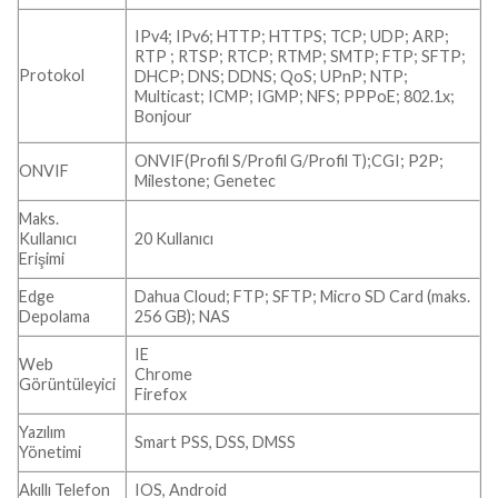
IPv4; IPv6; HTTP; HTTPS; TCP; UDP; ARP;
RTP ; RTSP; RTCP; RTMP; SMTP; FTP; SFTP;
Protokol
DHCP; DNS; DDNS; QoS; UPnP; NTP;
Multicast; ICMP; IGMP; NFS; PPPoE; 802.1x;
Bonjour
ONVIF(Profil S/Profil G/Profil T);CGI; P2P;
ONVIF
Milestone; Genetec
Maks.
Kullanıcı
20 Kullanıcı
Erişimi
Edge
Dahua Cloud; FTP; SFTP; Micro SD Card (maks.
Depolama
256 GB); NAS
IE
Web
Chrome
Görüntüleyici
Firefox
Yazılım
Smart PSS, DSS, DMSS
Yönetimi
Akıllı Telefon
IOS, Android