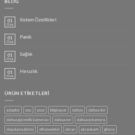
BLOG
Sistem Özellikleri
01
Oca
Panik
01
Oca
Sağlık
01
Oca
Hırsızlık
01
Oca
ÜRÜN ETIKETLERI
adaptör
aoc
asus
bilgisayar
dahua
dahua dvr
dahua güvenlik kamerası
dahua nvr
dahua ıp kamera
depolama birimi
efkonnektör
ekran
ekrankartı
gforce