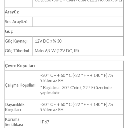
Arayüz
Ses Arayüzü
–
Güç
Güç Kaynağı
12V DC ±% 30
Güç Tüketimi
Maks 6,9 W (12V DC, IR)
Çevre Koşulları
-30 ° C ~ + 60 ° C (-22 ° F ~ + 140 ° F) /%
95’den az RH
Çalışma Koşulları
* Başlatma -30 ° C’nin (-22 ° F) üzerinde
yapılmalıdır.
Dayanıklılık
-30 ° C ~ + 60 ° C (-22 ° F ~ + 140 ° F) /%
Koşulları
95’den az RH
Koruma
IP67
Sertifikası