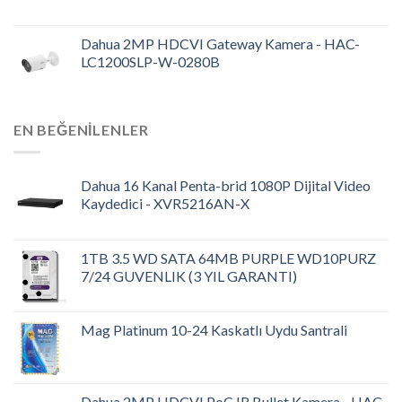
Dahua 2MP HDCVI Gateway Kamera - HAC-
LC1200SLP-W-0280B
EN BEĞENILENLER
Dahua 16 Kanal Penta-brid 1080P Dijital Video
Kaydedici - XVR5216AN-X
1TB 3.5 WD SATA 64MB PURPLE WD10PURZ
7/24 GUVENLIK (3 YIL GARANTI)
Mag Platinum 10-24 Kaskatlı Uydu Santrali
Dahua 2MP HDCVI PoC IR Bullet Kamera - HAC-