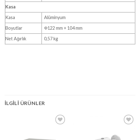
Kasa
Kasa
Alüminyum
Boyutlar
Φ122 mm × 104 mm
Net Ağırlık
0,57 kg
İLGILI ÜRÜNLER
Add to
Add to