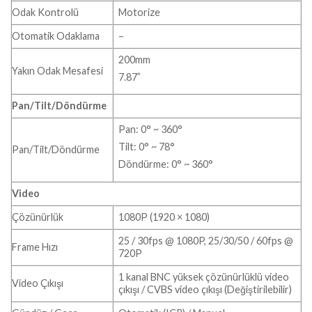
Odak Kontrolü
Motorize
Otomatik Odaklama
–
200mm
Yakın Odak Mesafesi
7.87”
Pan/Tilt/Döndürme
Pan: 0° ~ 360°
Tilt: 0° ~ 78°
Pan/Tilt/Döndürme
Döndürme: 0° ~ 360°
Video
Çözünürlük
1080P (1920 × 1080)
25 / 30fps @ 1080P, 25/30/50 / 60fps @
Frame Hızı
720P
1 kanal BNC yüksek çözünürlüklü video
Video Çıkışı
çıkışı / CVBS video çıkışı (Değiştirilebilir)