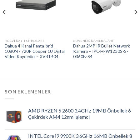
wishlist
wishlist
HDCVI KAYIT CIHAZLARI
GÜVENLIK KAMERALARI
Dahua 4 Kanal Penta-brid
Dahua 2MP IR Bullet Network
1080N / 720P Cooper 1U Dijital
Kamera – IPC-HFW1230S-S-
Video Kaydedici – XVR1B04
0360B-S4
SON EKLENENLER
AMD RYZEN 5 2600 3.4GHz 19MB Önbellek 6
Çekirdek AM4 12nm İşlemci
INTEL Core i9 9900K 3.6GHz 16MB Önbellek 8