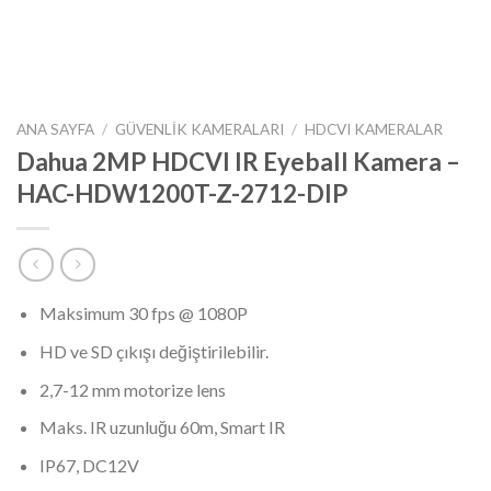
ANA SAYFA
/
GÜVENLIK KAMERALARI
/
HDCVI KAMERALAR
Dahua 2MP HDCVI IR Eyeball Kamera –
HAC-HDW1200T-Z-2712-DIP
Maksimum 30 fps @ 1080P
HD ve SD çıkışı değiştirilebilir.
2,7-12 mm motorize lens
Maks. IR uzunluğu 60m, Smart IR
IP67, DC12V