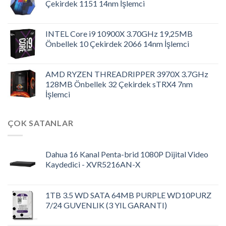
Çekirdek 1151 14nm İşlemci
INTEL Core i9 10900X 3.70GHz 19,25MB
Önbellek 10 Çekirdek 2066 14nm İşlemci
AMD RYZEN THREADRIPPER 3970X 3.7GHz
128MB Önbellek 32 Çekirdek sTRX4 7nm
İşlemci
ÇOK SATANLAR
Dahua 16 Kanal Penta-brid 1080P Dijital Video
Kaydedici - XVR5216AN-X
1TB 3.5 WD SATA 64MB PURPLE WD10PURZ
7/24 GUVENLIK (3 YIL GARANTI)