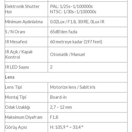
Elektronik Shutter
PAL: 1/25s–1/100000s
Hızı
NTSC: 1/30s–1/100000s
Minimum Aydınlatma
0.02Lux / F1.8, 30IRE, 0Lux IR
S / N Oranı
65dB’den fazla
IR Mesafesi
60 metreye kadar (197 feet)
IR Açık / Kapalı
Otomatik / Manuel
Kontrol
IR LED Sayısı
2
Lens
Lens Tipi
Motorize lens / Sabit iris
Montaj Tipi
Board-in
Odak Uzaklığı
2,7 – 12 mm
Maksimum Diyafram
F1.8
Görüş Açısı
H: 105,9 ° ~ 33,4 °