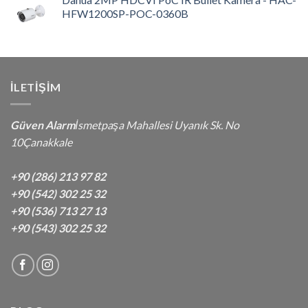
HFW1200SP-POC-0360B
İLETIŞIM
Güven Alarm
İsmetpaşa Mahallesi Uyanık Sk. No
10Çanakkale
+90 (286) 213 97 82
+90 (542) 302 25 32
+90 (536) 713 27 13
+90 (543) 302 25 32