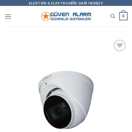
Skip
ELEKTRİK & ELEKTRONİĞE DAİR HERŞEY
to
0
content
Add to
wishlist