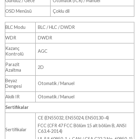
Gündüz / Gece
Otomatik (ICR) / Manuel
OSD Menüsü
Çoklu dil
BLC Modu
BLC / HLC / DWDR
WDR
DWDR
Kazanç
AGC
Kontrolü
Parazit
2D
Azaltma
Beyaz
Otomatik / Manuel
Dengesi
Akıllı IR
Otomatik / Manuel
Sertifikalar
CE (EN55032, EN55024, EN50130-4)
FCC (CFR 47 FCC Bölüm 15 alt bölüm B, ANSI
Sertifikalar
C63.4-2014)
UL (UL60950-1 + CAN / CSA C22.2 No. 60950-1)