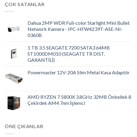
ÇOK SATANLAR
Dahua 2MP WDR Full-color Starlight Mini Bullet
Network Kamera - IPC-HFW4239T-ASE-NI-
0360B
1 TB 3.5 SEAGATE 7200 SATA3 64MB
ST1000DM010 (SEAGATE TR DIST.
GARANTİLİ)
Powermaster 12V-20A Slim Metal Kasa Adaptör
AMD RYZEN 7 5800X 3.8GHz 32MB Önbellek 8
Çekirdek AM4 7nm İşlemci
ÖNE ÇIKANLAR