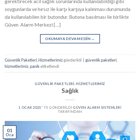
gerektirecek acil sağlık sorunlarında kullanılabildiği gibi
soygunlarda ve hırsız ile karşı karşıya kalınması durumunda
da kullanılabilen bir butondur. Butona basılması ile birlikte
Güven Alarm Merkezi […]
OKUMAYA DEVAM EDIN
→
Güvenlik Paketleri
,
Hizmetlerimiz
gönderildi
|
güvenlik paketleri
,
hizmetlerimiz
,
panik
etiketlendi
GÜVENLIK PAKETLERI
,
HIZMETLERIMIZ
Sağlık
1 OCAK 2021
’' TE GÖNDERILDI
GÜVEN ALARM SISTEMLERI
TARAFINDAN
01
Oca