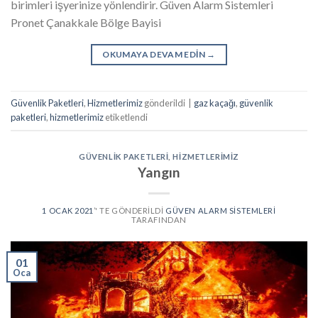
birimleri işyerinize yönlendirir. Güven Alarm Sistemleri
Pronet Çanakkale Bölge Bayisi
OKUMAYA DEVAM EDIN
→
Güvenlik Paketleri
,
Hizmetlerimiz
gönderildi
|
gaz kaçağı
,
güvenlik
paketleri
,
hizmetlerimiz
etiketlendi
GÜVENLIK PAKETLERI
,
HIZMETLERIMIZ
Yangın
1 OCAK 2021
’' TE GÖNDERILDI
GÜVEN ALARM SISTEMLERI
TARAFINDAN
01
Oca