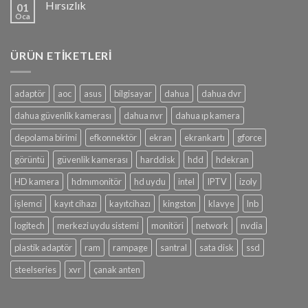
Hırsızlık
01
Oca
ÜRÜN ETIKETLERI
adaptör
aoc
asus
bilgisayar
dahua
dahua dvr
dahua güvenlik kamerası
dahua nvr
dahua ıp kamera
depolama birimi
efkonnektör
ekran
ekrankartı
gforce
görüntü
güvenlik kamerası
harddisk
hdd
hdekran
HD kamera
hdmımonitör
hd uydu
intel
IPTV
izoly
işlemci
kayıt cihazı
kayıtcihazı
kingston
klavye
lnb
logitech
merkezi uydu sistemi
monitöri
network
nvdia
plastik adaptör
ram
rampage
santral
sata disk
ssd
steelseries
xvr
çanak anten