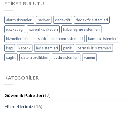
ETIKET BULUTU
alarm sistemleri
bariyer
dedektör
dedektör sistemleri
gaz kaçağı
güvenlik paketleri
haberleşme sistemleri
hizmetlerimiz
hırsızlık
intercom sistemleri
kamera sistemleri
kapı
kepenk
led sistemleri
panik
parmak izi sistemleri
sağlık
sistem özellikleri
uydu sistemleri
yangın
KATEGORILER
Güvenlik Paketleri
(7)
Hizmetlerimiz
(16)