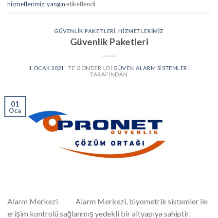
hizmetlerimiz
,
yangın
etiketlendi
GÜVENLIK PAKETLERI
,
HIZMETLERIMIZ
Güvenlik Paketleri
1 OCAK 2021
’' TE GÖNDERILDI
GÜVEN ALARM SISTEMLERI
TARAFINDAN
01
Oca
Alarm Merkezi Alarm Merkezi, biyometrik sistemler ile
erişim kontrolü sağlanmış yedekli bir altyapıya sahiptir.