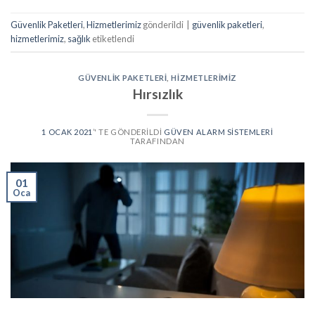
Güvenlik Paketleri
,
Hizmetlerimiz
gönderildi
|
güvenlik paketleri
,
hizmetlerimiz
,
sağlık
etiketlendi
GÜVENLIK PAKETLERI
,
HIZMETLERIMIZ
Hırsızlık
1 OCAK 2021
’' TE GÖNDERILDI
GÜVEN ALARM SISTEMLERI
TARAFINDAN
01
Oca