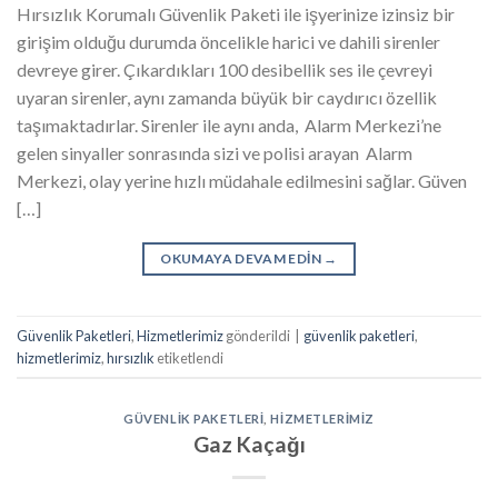
Hırsızlık Korumalı Güvenlik Paketi ile işyerinize izinsiz bir
girişim olduğu durumda öncelikle harici ve dahili sirenler
devreye girer. Çıkardıkları 100 desibellik ses ile çevreyi
uyaran sirenler, aynı zamanda büyük bir caydırıcı özellik
taşımaktadırlar. Sirenler ile aynı anda, Alarm Merkezi’ne
gelen sinyaller sonrasında sizi ve polisi arayan Alarm
Merkezi, olay yerine hızlı müdahale edilmesini sağlar. Güven
[…]
OKUMAYA DEVAM EDIN
→
Güvenlik Paketleri
,
Hizmetlerimiz
gönderildi
|
güvenlik paketleri
,
hizmetlerimiz
,
hırsızlık
etiketlendi
GÜVENLIK PAKETLERI
,
HIZMETLERIMIZ
Gaz Kaçağı