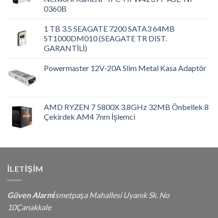
0360B
1 TB 3.5 SEAGATE 7200 SATA3 64MB
ST1000DM010 (SEAGATE TR DIST.
GARANTİLİ)
Powermaster 12V-20A Slim Metal Kasa Adaptör
AMD RYZEN 7 5800X 3.8GHz 32MB Önbellek 8
Çekirdek AM4 7nm İşlemci
İLETIŞIM
Güven Alarm
İsmetpaşa Mahallesi Uyanık Sk. No
10Çanakkale