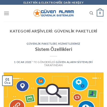
Skip
ELEKTRİK & ELEKTRONİĞE DAİR HERŞEY
to
0
content
KATEGORI ARŞIVLERI:
GÜVENLIK PAKETLERI
GÜVENLIK PAKETLERI
,
HIZMETLERIMIZ
Sistem Özellikleri
1 OCAK 2021
’' TE GÖNDERILDI
GÜVEN ALARM SISTEMLERI
TARAFINDAN
01
Oca