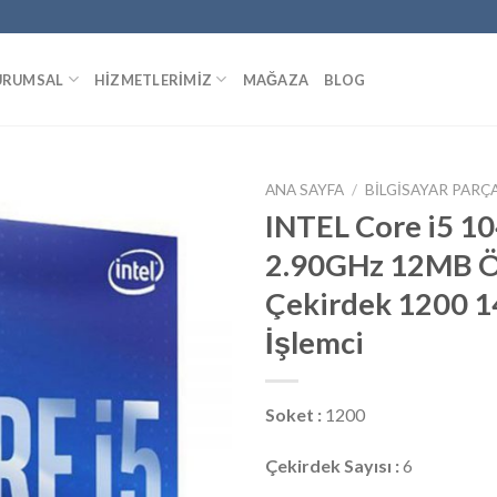
URUMSAL
HIZMETLERIMIZ
MAĞAZA
BLOG
ANA SAYFA
/
BILGISAYAR PARÇ
INTEL Core i5 1
2.90GHz 12MB Ö
Add to
Çekirdek 1200 
wishlist
İşlemci
Soket :
1200
Çekirdek Sayısı :
6