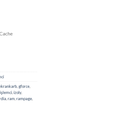
 Cache
mci
ekrankartı
,
gforce
,
işlemci
,
izoly
,
vdia
,
ram
,
rampage
,