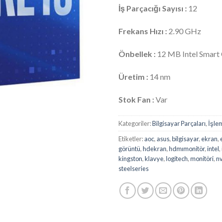
İş Parçacığı Sayısı :
12
Frekans Hızı :
2.90 GHz
Önbellek :
12 MB Intel Smart
Üretim :
14 nm
Stok Fan :
Var
Kategoriler:
Bilgisayar Parçaları
,
İşle
Etiketler:
aoc
,
asus
,
bilgisayar
,
ekran
,
görüntü
,
hdekran
,
hdmımonitör
,
intel
,
kingston
,
klavye
,
logitech
,
monitöri
,
n
steelseries