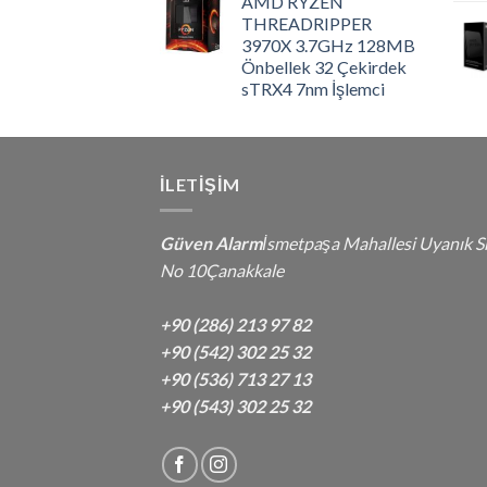
AMD RYZEN
THREADRIPPER
3970X 3.7GHz 128MB
Önbellek 32 Çekirdek
sTRX4 7nm İşlemci
İLETIŞIM
Güven Alarm
İsmetpaşa Mahallesi Uyanık S
No 10Çanakkale
+90 (286) 213 97 82
+90 (542) 302 25 32
+90 (536) 713 27 13
+90 (543) 302 25 32