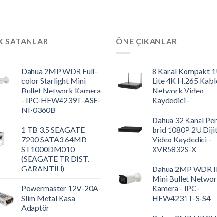
K SATANLAR
ÖNE ÇIKANLAR
Dahua 2MP WDR Full-
8 Kanal Kompakt 
color Starlight Mini
Lite 4K H.265 Kabl
Bullet Network Kamera
Network Video
- IPC-HFW4239T-ASE-
Kaydedici -
NI-0360B
Dahua 32 Kanal Pen
1 TB 3.5 SEAGATE
brid 1080P 2U Dijit
7200 SATA3 64MB
Video Kaydedici -
ST1000DM010
XVR5832S-X
(SEAGATE TR DIST.
GARANTİLİ)
Dahua 2MP WDR I
Mini Bullet Netwo
Powermaster 12V-20A
Kamera - IPC-
Slim Metal Kasa
HFW4231T-S-S4
Adaptör