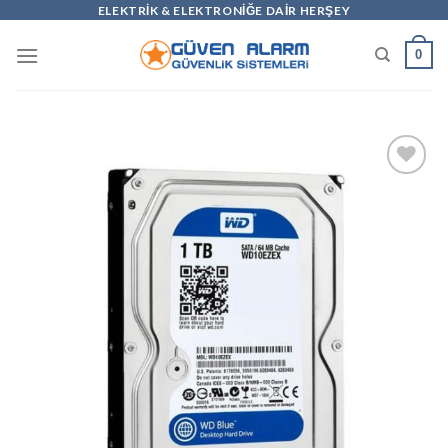
Skip
ELEKTRİK & ELEKTRONİĞE DAİR HERŞEY
to
0
content
Add to
wishlist