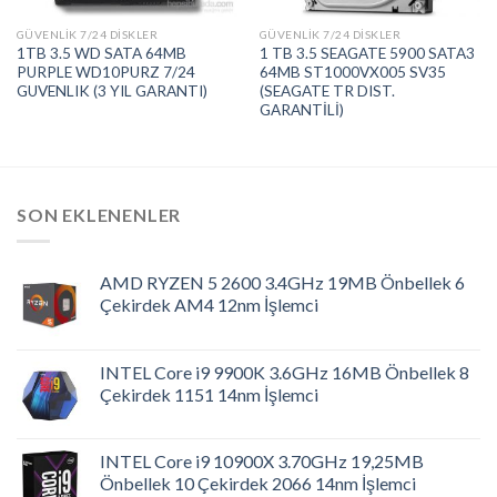
GÜVENLIK 7/24 DISKLER
GÜVENLIK 7/24 DISKLER
1TB 3.5 WD SATA 64MB
1 TB 3.5 SEAGATE 5900 SATA3
PURPLE WD10PURZ 7/24
64MB ST1000VX005 SV35
GUVENLIK (3 YIL GARANTI)
(SEAGATE TR DIST.
GARANTİLİ)
SON EKLENENLER
AMD RYZEN 5 2600 3.4GHz 19MB Önbellek 6
Çekirdek AM4 12nm İşlemci
INTEL Core i9 9900K 3.6GHz 16MB Önbellek 8
Çekirdek 1151 14nm İşlemci
INTEL Core i9 10900X 3.70GHz 19,25MB
Önbellek 10 Çekirdek 2066 14nm İşlemci