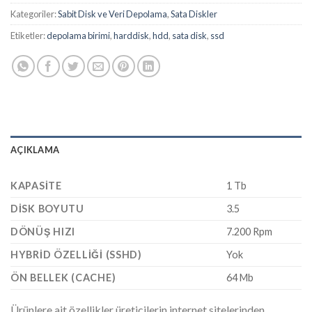
Kategoriler:
Sabit Disk ve Veri Depolama
,
Sata Diskler
Etiketler:
depolama birimi
,
harddisk
,
hdd
,
sata disk
,
ssd
AÇIKLAMA
KAPASITE
1 Tb
DISK BOYUTU
3.5
DÖNÜŞ HIZI
7.200 Rpm
HYBRID ÖZELLIĞI (SSHD)
Yok
ÖN BELLEK (CACHE)
64 Mb
Ürünlere ait özellikler üreticilerin internet sitelerinden