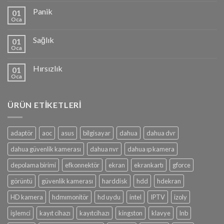
Panik
01
Oca
Sağlık
01
Oca
Hırsızlık
01
Oca
ÜRÜN ETIKETLERI
adaptör
aoc
asus
bilgisayar
dahua
dahua dvr
dahua güvenlik kamerası
dahua nvr
dahua ıp kamera
depolama birimi
efkonnektör
ekran
ekrankartı
gforce
görüntü
güvenlik kamerası
harddisk
hdd
hdekran
HD kamera
hdmımonitör
hd uydu
intel
IPTV
izoly
işlemci
kayıt cihazı
kayıtcihazı
kingston
klavye
lnb