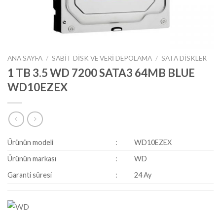
ANA SAYFA
/
SABIT DISK VE VERI DEPOLAMA
/
SATA DISKLER
1 TB 3.5 WD 7200 SATA3 64MB BLUE
WD10EZEX
Ürünün modeli
:
WD10EZEX
Ürünün markası
:
WD
Garanti süresi
:
24 Ay