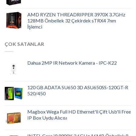
AMD RYZEN THREADRIPPER 3970X 3.7GHz
128MB Önbellek 32 Çekirdek sTRX4 7nm
İşlemci
ÇOK SATANLAR
Dahua 2MP IR Network Kamera - IPC-K22
120 GB ADATA SU650 3D ASU650SS-120GT-R
520/450
Magbox Wega Full HD Ethernet'li Çift Usb'li Free
IP Box Uydu Alıcısı
INTEL Core i9 9900K 3.6GHz 16MB Önbellek 8