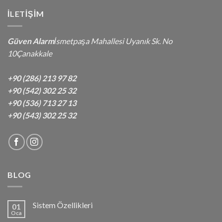
İLETIŞIM
Güven Alarm
İsmetpaşa Mahallesi Uyanık Sk. No
10Çanakkale
+90 (286) 213 97 82
+90 (542) 302 25 32
+90 (536) 713 27 13
+90 (543) 302 25 32
BLOG
Sistem Özellikleri
01
Oca